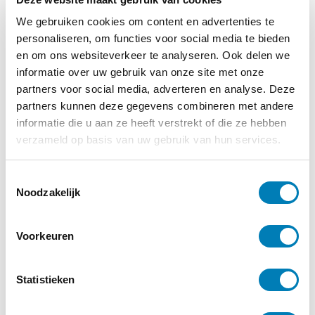
We gebruiken cookies om content en advertenties te
personaliseren, om functies voor social media te bieden
en om ons websiteverkeer te analyseren. Ook delen we
informatie over uw gebruik van onze site met onze
partners voor social media, adverteren en analyse. Deze
partners kunnen deze gegevens combineren met andere
informatie die u aan ze heeft verstrekt of die ze hebben
verzameld op basis van uw gebruik van hun services.
T
Noodzakelijk
o
e
s
Voorkeuren
t
Meld je aan voor de
e
nieuwsbrief
m
Statistieken
m
Op de hoogte blijven van alle
i