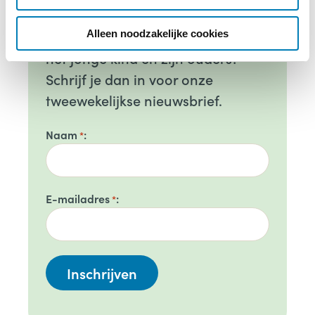
ontwikkelingen op het gebied van
i
e
de geboortezorg en de zorg rond
Alleen noodzakelijke cookies
het jonge kind en zijn ouders?
Schrijf je dan in voor onze
tweewekelijkse nieuwsbrief.
Naam
*
E-mailadres
*