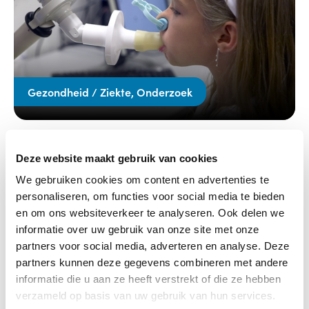
Gezondheid / Ziekte, Onderzoek
19-01-2020
Deze website maakt gebruik van cookies
Relatie tussen allergieën, eczeem of astma
ouders en die van kinderen
We gebruiken cookies om content en advertenties te
personaliseren, om functies voor social media te bieden
Lees verder
en om ons websiteverkeer te analyseren. Ook delen we
informatie over uw gebruik van onze site met onze
partners voor social media, adverteren en analyse. Deze
partners kunnen deze gegevens combineren met andere
informatie die u aan ze heeft verstrekt of die ze hebben
verzameld op basis van uw gebruik van hun services.