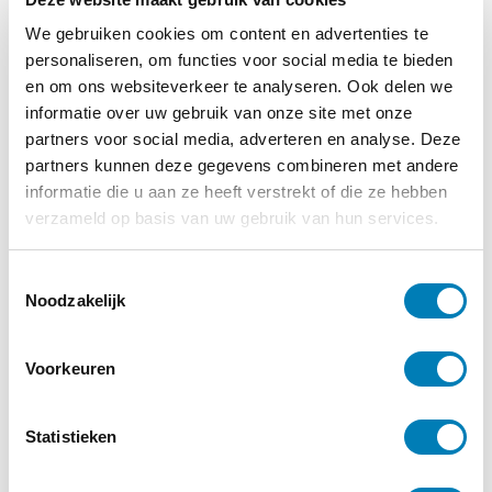
We gebruiken cookies om content en advertenties te
personaliseren, om functies voor social media te bieden
en om ons websiteverkeer te analyseren. Ook delen we
informatie over uw gebruik van onze site met onze
partners voor social media, adverteren en analyse. Deze
partners kunnen deze gegevens combineren met andere
informatie die u aan ze heeft verstrekt of die ze hebben
verzameld op basis van uw gebruik van hun services.
T
Noodzakelijk
o
e
s
Voorkeuren
t
Meld je aan voor de
e
nieuwsbrief
m
Statistieken
m
Op de hoogte blijven van alle
i