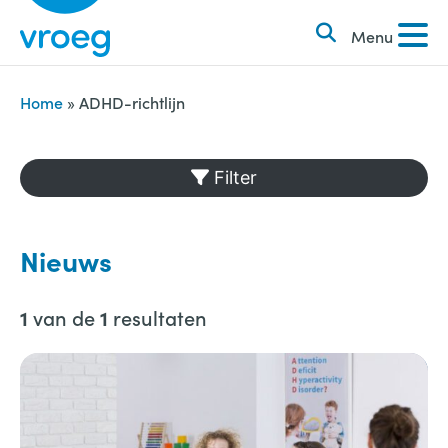
k
S
e
Menu
k
n
i
n
p
Home
»
ADHD-richtlijn
a
t
a
o
Filter
r
c
:
o
n
Nieuws
t
e
van de
resultaten
1
1
n
t