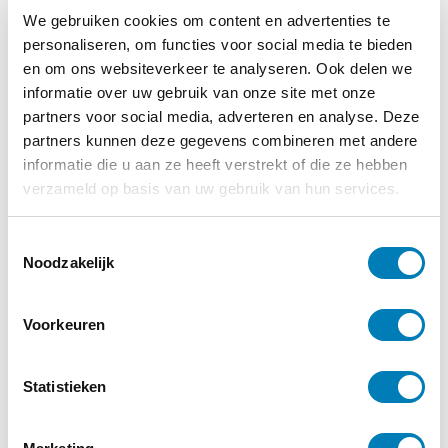
We gebruiken cookies om content en advertenties te
personaliseren, om functies voor social media te bieden
en om ons websiteverkeer te analyseren. Ook delen we
informatie over uw gebruik van onze site met onze
partners voor social media, adverteren en analyse. Deze
partners kunnen deze gegevens combineren met andere
informatie die u aan ze heeft verstrekt of die ze hebben
verzameld op basis van uw gebruik van hun services.
T
Noodzakelijk
o
e
s
Voorkeuren
t
Meld je aan voor de
e
nieuwsbrief
m
Statistieken
Op de hoogte blijven van alle
m
ontwikkelingen op het gebied van
i