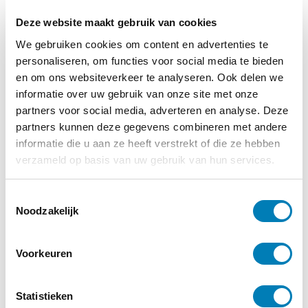
14-12-2020
Deze website maakt gebruik van cookies
Kerstballenactie ondersteunt onderzoek naar
vroeggeboorte
We gebruiken cookies om content en advertenties te
personaliseren, om functies voor social media te bieden
Lees verder
en om ons websiteverkeer te analyseren. Ook delen we
informatie over uw gebruik van onze site met onze
partners voor social media, adverteren en analyse. Deze
partners kunnen deze gegevens combineren met andere
informatie die u aan ze heeft verstrekt of die ze hebben
verzameld op basis van uw gebruik van hun services.
T
Noodzakelijk
o
e
s
Voorkeuren
t
e
m
Statistieken