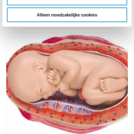
Lees verder
i
e
Alleen noodzakelijke cookies