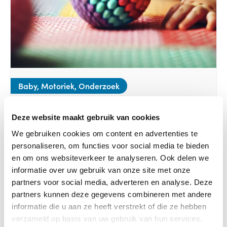
Baby, Motoriek, Onderzoek
10-02-2025
Innovatief onderzoek naar babymotoriek
Deze website maakt gebruik van cookies
mogelijk met BAMBAM project
We gebruiken cookies om content en advertenties te
personaliseren, om functies voor social media te bieden
Lees verder
en om ons websiteverkeer te analyseren. Ook delen we
informatie over uw gebruik van onze site met onze
partners voor social media, adverteren en analyse. Deze
partners kunnen deze gegevens combineren met andere
informatie die u aan ze heeft verstrekt of die ze hebben
verzameld op basis van uw gebruik van hun services.