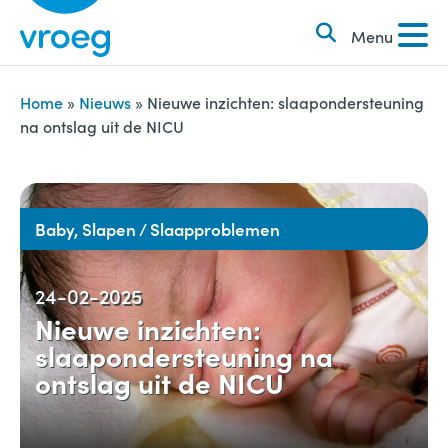
k
S
e
Menu
k
n
i
n
p
Home
»
Nieuws
»
Nieuwe inzichten: slaapondersteuning
a
na ontslag uit de NICU
t
a
o
r
c
:
o
Baby, Slapen / Slaapproblemen
n
t
24-02-2025
e
Nieuwe inzichten:
n
slaapondersteuning na
t
ontslag uit de NICU