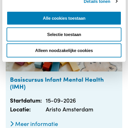
Details tonen
s
e
l
Alle cookies toestaan
e
c
Selectie toestaan
t
i
e
Alleen noodzakelijke cookies
Basiscursus Infant Mental Health
(IMH)
15-09-2026
Startdatum:
Aristo Amsterdam
Locatie:
Meer informatie