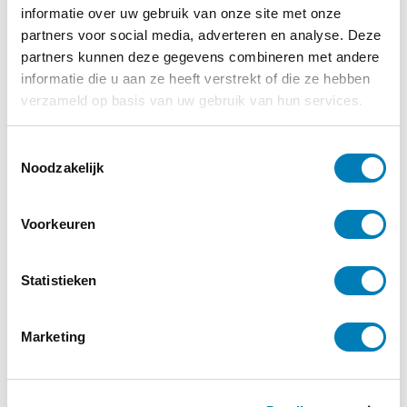
informatie over uw gebruik van onze site met onze
partners voor social media, adverteren en analyse. Deze
partners kunnen deze gegevens combineren met andere
informatie die u aan ze heeft verstrekt of die ze hebben
verzameld op basis van uw gebruik van hun services.
T
Noodzakelijk
o
e
s
Voorkeuren
Webinar ‘BEER – als de ontwikkeling
t
van een kind niet vanzelf gaat’
e
m
Statistieken
14-09-2026
Startdatum:
m
Online, via Zoom webinars
Locatie:
i
Marketing
n
g
Meer informatie
s