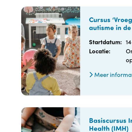
Cursus ‘Vroeg
autisme in de
1
Startdatum:
On
Locatie:
op
Meer informa
Basiscursus I
Health (IMH)