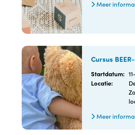
Meer informa
Cursus BEER-
11
Startdatum:
De
Locatie:
Zo
lo
Meer informa