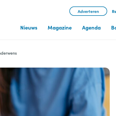
Adverteren
Re
Nieuws
Magazine
Agenda
B
inderwens