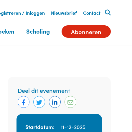
gistreren / Inloggen
Nieuwsbrief
Contact
oeken
Scholing
Abonneren
Deel dit evenement
Startdatum:
11-12-2025