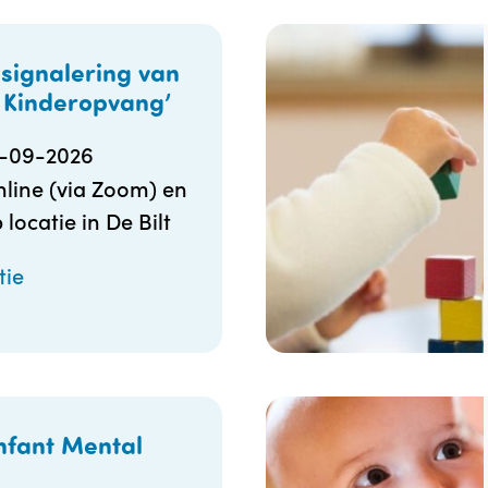
signalering van
 Kinderopvang’
4-09-2026
line (via Zoom) en
 locatie in De Bilt
tie
nfant Mental