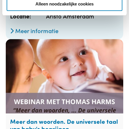
e
Alleen noodzakelijke cookies
15-09-2026
Startdatum:
Aristo Amsterdam
Locatie:
Meer informatie
Meer dan woorden. De universele taal
van baby’s begrijpen