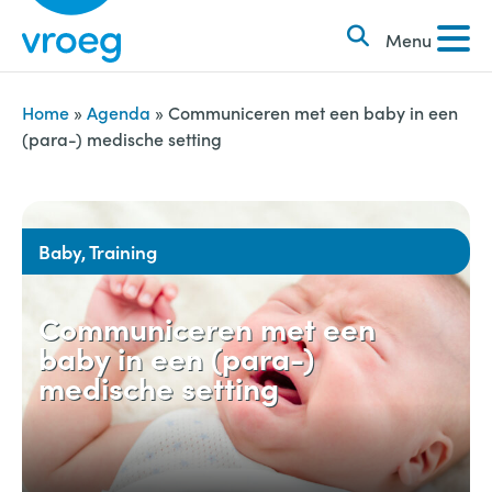
k
S
e
Menu
k
n
i
n
p
Home
»
Agenda
»
Communiceren met een baby in een
a
(para-) medische setting
t
a
o
r
c
:
o
Baby, Training
n
t
Communiceren met een
e
baby in een (para-)
n
medische setting
t