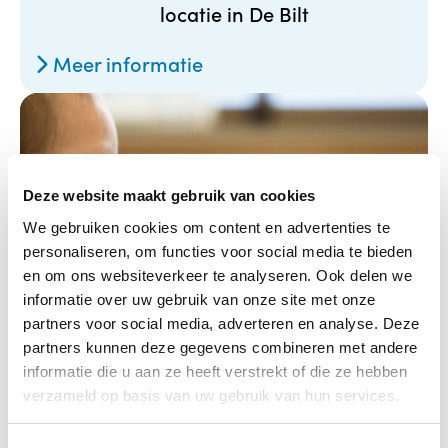
locatie in De Bilt
Meer informatie
Deze website maakt gebruik van cookies
We gebruiken cookies om content en advertenties te
personaliseren, om functies voor social media te bieden
en om ons websiteverkeer te analyseren. Ook delen we
informatie over uw gebruik van onze site met onze
partners voor social media, adverteren en analyse. Deze
partners kunnen deze gegevens combineren met andere
informatie die u aan ze heeft verstrekt of die ze hebben
Webinar ‘BEER – als de ontwikkeling
verzameld op basis van uw gebruik van hun services.
van een kind niet vanzelf gaat’