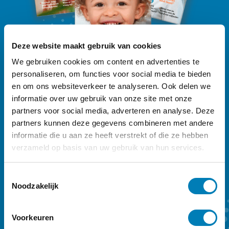
Deze website maakt gebruik van cookies
We gebruiken cookies om content en advertenties te
personaliseren, om functies voor social media te bieden
en om ons websiteverkeer te analyseren. Ook delen we
informatie over uw gebruik van onze site met onze
Ontdek
ons Vroeg-magazine
partners voor social media, adverteren en analyse. Deze
partners kunnen deze gegevens combineren met andere
Vakblad Vroeg is er voor professionals die
informatie die u aan ze heeft verstrekt of die ze hebben
werken in de geboortezorg en met
verzameld op basis van uw gebruik van hun services.
kinderen tot zeven jaar en hun ouders.
Sleutelwoorden zijn preventie,
T
Noodzakelijk
o
vroegtijdige onderkenning en vroeghulp.
e
Ons kwartaalmagazine biedt achtergrond
s
Voorkeuren
en verdieping. Een abonnement kost €
t