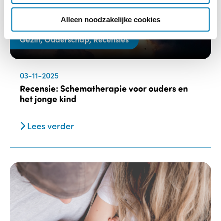
i
e
Alleen noodzakelijke cookies
Gezin, Ouderschap, Recensies
03-11-2025
Recensie: Schematherapie voor ouders en
het jonge kind
Lees verder