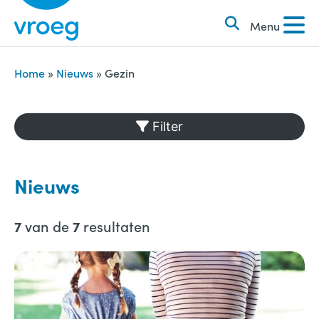
k
S
e
Menu
k
n
i
n
p
Home
»
Nieuws
»
Gezin
a
t
a
o
Filter
r
c
:
o
n
Nieuws
t
e
van de
resultaten
7
7
n
t