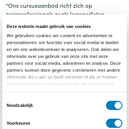
“Ons cursusaanbod richt zich op
zorgprofessionals zoals logopedisten,
kinderopvangmedewerkers en op
Deze website maakt gebruik van cookies
onderwijsprofessionals. Zij kunnen zich
We gebruiken cookies om content en advertenties te
daarmee verdiepen in leerlingen met een
personaliseren, om functies voor social media te bieden
taalontwikkelingsstoornis of leerlingen die
en om ons websiteverkeer te analyseren. Ook delen we
doof dan wel slechthorend zijn. Onze
informatie over uw gebruik van onze site met onze
partners voor social media, adverteren en analyse. Deze
modules zijn zo opgebouwd dat je ze los
partners kunnen deze gegevens combineren met andere
van elkaar kunt volgen. In de basismodules
informatie die u aan ze heeft verstrekt of die ze hebben
staan het ervaren en de basiskennis
verzameld op basis van uw gebruik van hun services.
centraal. De overige modules gaan elk in op
een specifiek thema. Verder verzorgt het
T
Noodzakelijk
o
Auris Cursuscentrum cursussen en modules
e
voor ouders, kinderen en jongeren. Het
s
Voorkeuren
ervaringscircuit ‘Ervaar TOS’ staat met stip
t