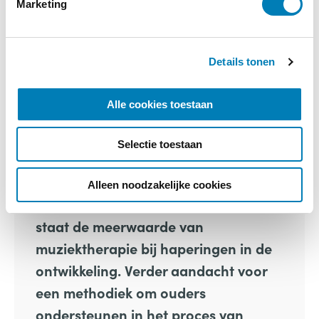
Marketing
meerwaarde biedt.
n
g
s
Details tonen
s
e
l
Alle cookies toestaan
e
c
Vakblad Vroeg editie 4 – 2015
Selectie toestaan
t
i
€
10,00
e
Alleen noodzakelijke cookies
Centraal in
Vakblad Vroeg nr. 4-2015
staat de meerwaarde van
muziektherapie bij haperingen in de
ontwikkeling. Verder aandacht voor
een methodiek om ouders
ondersteunen in het proces van