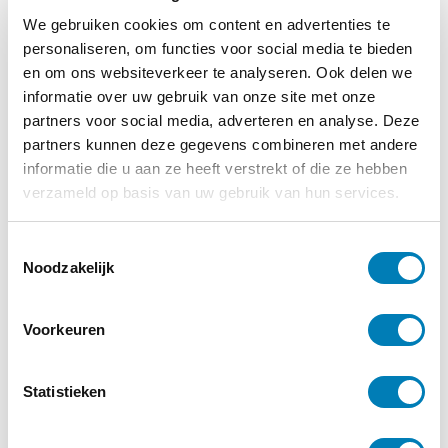
met de Amerikaanse deskundige Pamela
We gebruiken cookies om content en advertenties te
Curlee.
personaliseren, om functies voor social media te bieden
en om ons websiteverkeer te analyseren. Ook delen we
Basisprincipes van oudergericht werken
informatie over uw gebruik van onze site met onze
Hulpverleners zijn sterk in het verklaren en
partners voor social media, adverteren en analyse. Deze
begrijpen van kindgedrag. Richting
partners kunnen deze gegevens combineren met andere
informatie die u aan ze heeft verstrekt of die ze hebben
oudersontbreken vaak vragen naar hun
verzameld op basis van uw gebruik van hun services.
ervaring en kennis over het opvoeden van
een kind.
T
Noodzakelijk
o
Onveilige ouder-kindrelatie vergt specifieke
e
aandacht
s
Voorkeuren
Een op de drie kinderen groeit op in een
t
e
onveilige hechtingsrelatie. Signalering
m
Statistieken
schiet vaak tekort, terwijl juist
m
laagdrempelige en tijdig ingezette hulp
i