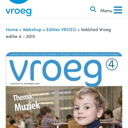
k
S
e
Menu
k
n
i
n
p
Home
»
Webshop
»
Edities VROEG
»
Vakblad Vroeg
a
editie 4 – 2015
t
a
o
r
c
:
o
n
t
e
n
t