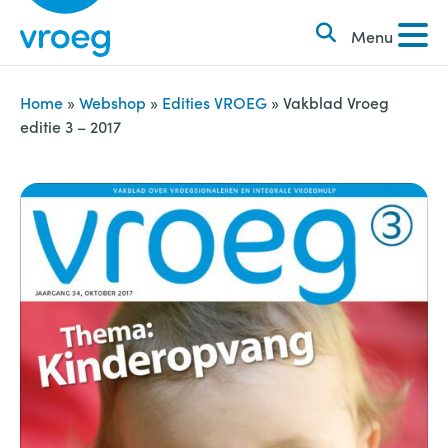
k
S
e
Menu
k
n
i
n
p
Home
»
Webshop
»
Edities VROEG
»
Vakblad Vroeg
a
editie 3 – 2017
t
a
o
r
c
:
o
n
t
e
n
t