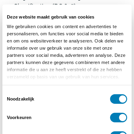
Classification (DC:0-5)
Ergotherapie zet in op handelen
Deze website maakt gebruik van cookies
De meerdere gezichten van verlegenheid
We gebruiken cookies om content en advertenties te
Hulp voor kinderen van ouders met een
personaliseren, om functies voor social media te bieden
verslaving
en om ons websiteverkeer te analyseren. Ook delen we
informatie over uw gebruik van onze site met onze
Landelijke uitrol ‘Zwanger, Bevallen, een
partners voor social media, adverteren en analyse. Deze
Kind’
partners kunnen deze gegevens combineren met andere
informatie die u aan ze heeft verstrekt of die ze hebben
verzameld op basis van uw gebruik van hun services.
T
Noodzakelijk
o
Vakblad Vroeg editie 3 – 2017
e
s
Voorkeuren
t
€
10,00
e
Centraal in
Vakblad Vroeg nr. 3-