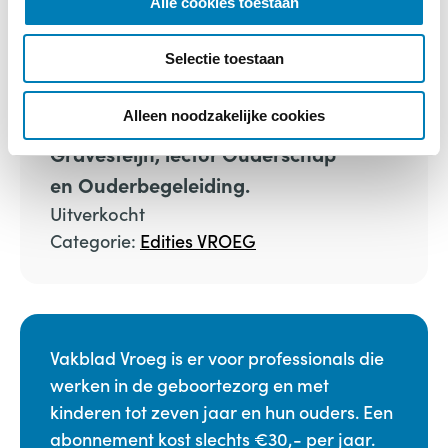
Alle cookies toestaan
e
Thema van Vakblad Vroeg nr. 2017 is
c
Gewicht. Naast de thema-artikelen
Selectie toestaan
t
bevat dit nummer onder meer een
i
e
Alleen noodzakelijke cookies
uitgebreid interview met Carolien
Gravesteijn, lector Ouderschap
en Ouderbegeleiding.
Uitverkocht
Categorie:
Edities VROEG
Vakblad Vroeg is er voor professionals die
werken in de geboortezorg en met
kinderen tot zeven jaar en hun ouders. Een
abonnement kost slechts €30,- per jaar.