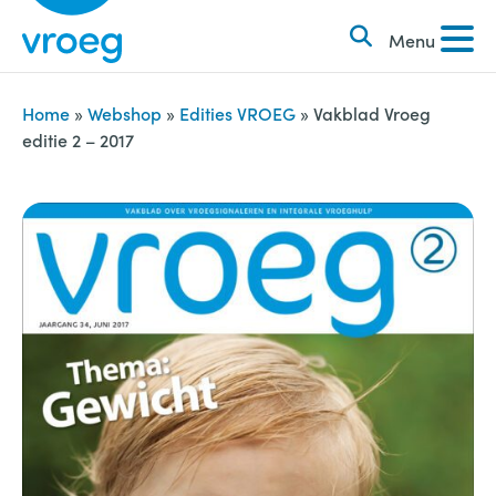
k
S
e
Menu
k
n
i
n
p
Home
»
Webshop
»
Edities VROEG
»
Vakblad Vroeg
a
editie 2 – 2017
t
a
o
r
c
:
o
n
t
e
n
t