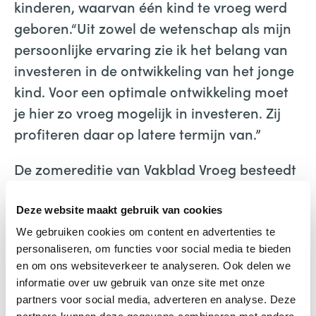
kinderen, waarvan één kind te vroeg werd
geboren.“Uit zowel de wetenschap als mijn
persoonlijke ervaring zie ik het belang van
investeren in de ontwikkeling van het jonge
kind. Voor een optimale ontwikkeling moet
je hier zo vroeg mogelijk in investeren. Zij
profiteren daar op latere termijn van.”
De zomereditie van Vakblad Vroeg besteedt
verder aandacht aan het belang om nog
eens kritisch te kijken naar het
Deze website maakt gebruik van cookies
wetenschappelijke bewijs over de relatie
We gebruiken cookies om content en advertenties te
personaliseren, om functies voor social media te bieden
tussen gehechtheid en eventuele latere
en om ons websiteverkeer te analyseren. Ook delen we
problemen in de ontwikkeling van kinderen.
informatie over uw gebruik van onze site met onze
Het artikel ‘Stap voor stap leren in een
partners voor social media, adverteren en analyse. Deze