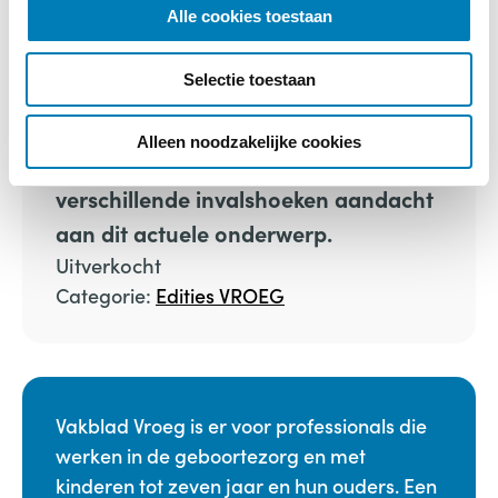
l
Alle cookies toestaan
e
€
10,00
c
Selectie toestaan
t
Jonge kinderen krijgen steeds meer
i
prikkels te verwerken.
Vakblad Vroeg
e
Alleen noodzakelijke cookies
nr. 1-2018
besteedt vanuit
verschillende invalshoeken aandacht
aan dit actuele onderwerp.
Uitverkocht
Categorie:
Edities VROEG
Vakblad Vroeg is er voor professionals die
werken in de geboortezorg en met
kinderen tot zeven jaar en hun ouders. Een