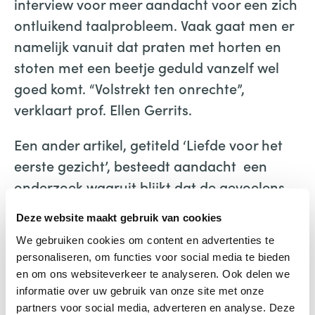
interview voor meer aandacht voor een zich
ontluikend taalprobleem. Vaak gaat men er
namelijk vanuit dat praten met horten en
stoten met een beetje geduld vanzelf wel
goed komt. “Volstrekt ten onrechte”,
verklaart prof. Ellen Gerrits.
Een ander artikel, getiteld ‘Liefde voor het
eerste gezicht’, besteedt aandacht een
onderzoek waaruit blijkt dat de gevoelens
die ouders tijdens de zwangerschap voor
Deze website maakt gebruik van cookies
hun baby koesteren een goede voorspeller
We gebruiken cookies om content en advertenties te
zijn voor hun gevoelens als de baby groter
personaliseren, om functies voor social media te bieden
wordt. De liefde van ouders blijkt verrassend
en om ons websiteverkeer te analyseren. Ook delen we
constant. Aandacht is er ook voor het feit
informatie over uw gebruik van onze site met onze
partners voor social media, adverteren en analyse. Deze
dat ongeveer de helft van de dove en