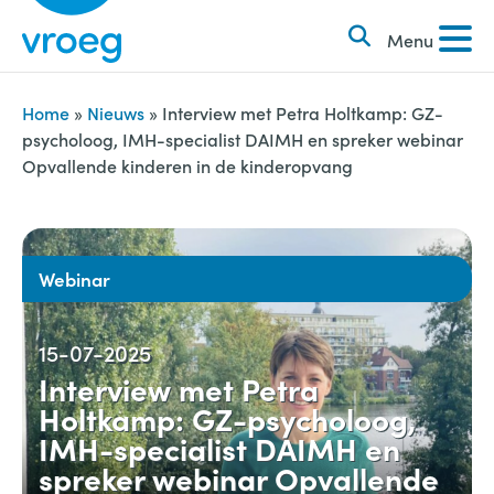
k
S
e
Menu
k
n
i
n
p
Home
»
Nieuws
»
Interview met Petra Holtkamp: GZ-
a
psycholoog, IMH-specialist DAIMH en spreker webinar
t
Opvallende kinderen in de kinderopvang
a
o
r
c
:
o
n
Webinar
t
e
15-07-2025
n
Interview met Petra
t
Holtkamp: GZ-psycholoog,
IMH-specialist DAIMH en
spreker webinar Opvallende