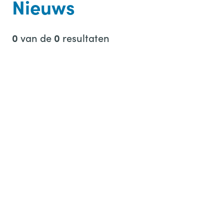
Nieuws
n
n
van de
resultaten
0
0
a
a
r
: