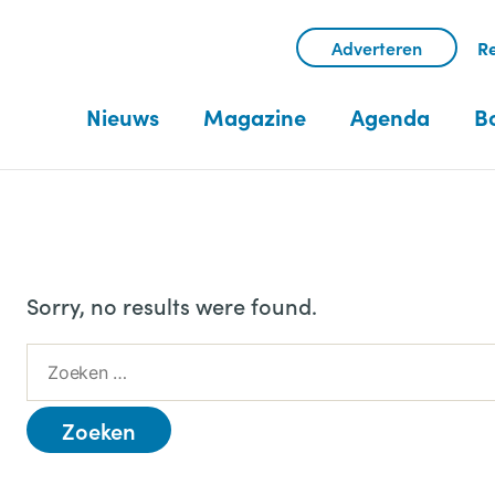
Adverteren
Re
Nieuws
Magazine
Agenda
B
Sorry, no results were found.
Z
o
e
k
e