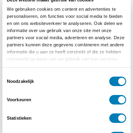
We gebruiken cookies om content en advertenties te
personaliseren, om functies voor social media te bieden
en om ons websiteverkeer te analyseren. Ook delen we
informatie over uw gebruik van onze site met onze
partners voor social media, adverteren en analyse. Deze
partners kunnen deze gegevens combineren met andere
informatie die u aan ze heeft verstrekt of die ze hebben
verzameld op basis van uw gebruik van hun services.
T
Noodzakelijk
o
e
s
Voorkeuren
t
Meld je aan voor de
e
nieuwsbrief
m
Statistieken
m
Op de hoogte blijven van alle
i