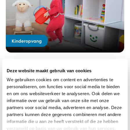
Kinderopvang
22-03-2020
Programma KIKI voor stimuleren
Deze website maakt gebruik van cookies
ontwikkeling kind in gastouderopvang goed
We gebruiken cookies om content en advertenties te
onderbouwd
personaliseren, om functies voor social media te bieden
en om ons websiteverkeer te analyseren. Ook delen we
Lees verder
informatie over uw gebruik van onze site met onze
partners voor social media, adverteren en analyse. Deze
partners kunnen deze gegevens combineren met andere
informatie die u aan ze heeft verstrekt of die ze hebben
verzameld op basis van uw gebruik van hun services.