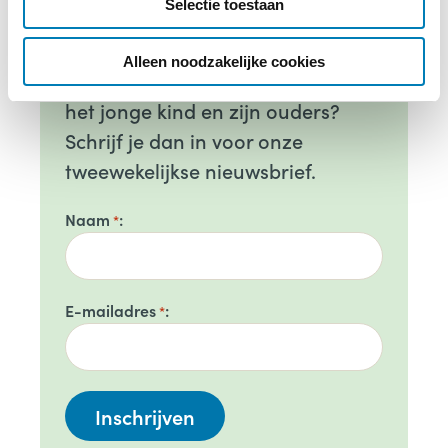
Selectie toestaan
t
Op de hoogte blijven van alle
i
ontwikkelingen op het gebied van
e
Alleen noodzakelijke cookies
de geboortezorg en de zorg rond
het jonge kind en zijn ouders?
Schrijf je dan in voor onze
tweewekelijkse nieuwsbrief.
Naam
*
E-mailadres
*