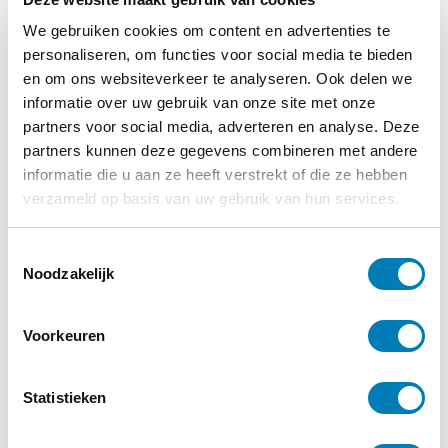
We gebruiken cookies om content en advertenties te
personaliseren, om functies voor social media te bieden
en om ons websiteverkeer te analyseren. Ook delen we
informatie over uw gebruik van onze site met onze
partners voor social media, adverteren en analyse. Deze
partners kunnen deze gegevens combineren met andere
informatie die u aan ze heeft verstrekt of die ze hebben
verzameld op basis van uw gebruik van hun services.
T
Noodzakelijk
o
e
s
Voorkeuren
t
Meld je aan voor de
e
nieuwsbrief
m
Statistieken
m
Op de hoogte blijven van alle
i