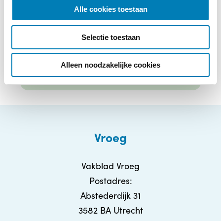
E-mailadres
*
l
Alle cookies toestaan
e
c
Selectie toestaan
t
i
e
Alleen noodzakelijke cookies
Vroeg
Vakblad Vroeg
Postadres:
Abstederdijk 31
3582 BA Utrecht