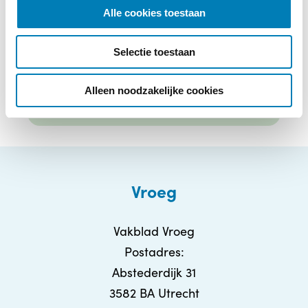
E-mailadres
*
l
Alle cookies toestaan
e
c
Selectie toestaan
t
i
e
Alleen noodzakelijke cookies
Vroeg
Vakblad Vroeg
Postadres:
Abstederdijk 31
3582 BA Utrecht