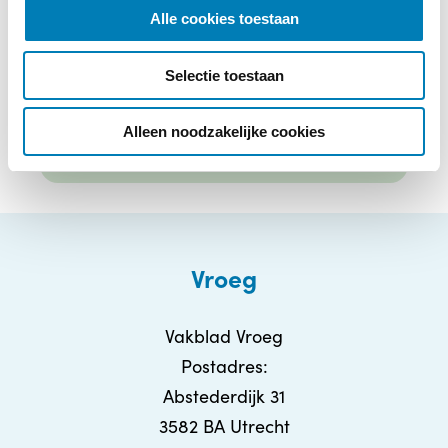
E-mailadres
*
l
Alle cookies toestaan
e
c
Selectie toestaan
t
i
e
Alleen noodzakelijke cookies
Vroeg
Vakblad Vroeg
Postadres:
Abstederdijk 31
3582 BA Utrecht