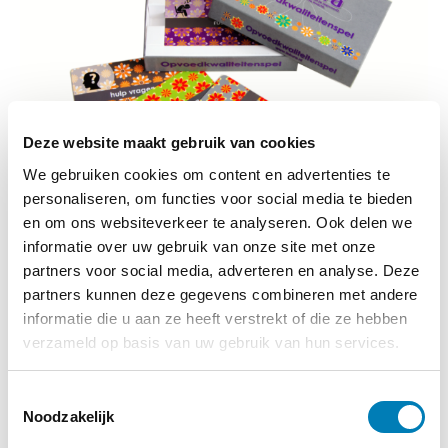
Deze website maakt gebruik van cookies
We gebruiken cookies om content en advertenties te
personaliseren, om functies voor social media te bieden
Training Opvoedkwaliteitenspel
en om ons websiteverkeer te analyseren. Ook delen we
informatie over uw gebruik van onze site met onze
11-09-2026
Startdatum:
partners voor social media, adverteren en analyse. Deze
partners kunnen deze gegevens combineren met andere
Utrecht
Locatie:
informatie die u aan ze heeft verstrekt of die ze hebben
verzameld op basis van uw gebruik van hun services.
Meer informatie
T
Noodzakelijk
o
e