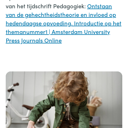
van het tijdschrift Pedagogiek:
Ontstaan
van de gehechtheidstheorie en invloed op
hedendaagse opvoeding. Introductie op het
themanummer1 | Amsterdam University
Press Journals Online