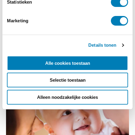
m
Statistieken
m
i
Marketing
n
g
Basiscursus Infant Mental Health
s
(IMH)
Details tonen
s
e
15-09-2026
Startdatum:
l
Alle cookies toestaan
Aristo Amsterdam
Locatie:
e
c
Selectie toestaan
Meer informatie
t
i
e
Alleen noodzakelijke cookies