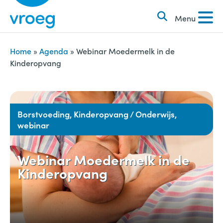
k
S
e
Menu
k
n
i
n
p
Home
»
Agenda
»
Webinar Moedermelk in de
a
Kinderopvang
t
a
o
r
c
:
o
Borstvoeding, Kinderopvang / Onderwijs,
webinar
n
t
e
Webinar Moedermelk in de
Kinderopvang
n
t