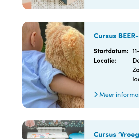
Cursus BEER-
11
Startdatum:
De
Locatie:
Zo
lo
Meer informa
Cursus ‘Vroeg