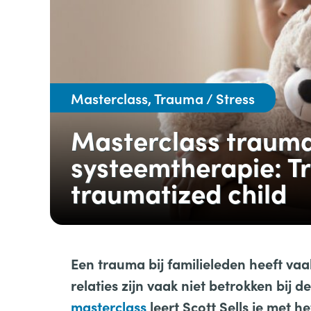
Masterclass, Trauma / Stress
Masterclass traum
systeemtherapie: Tr
traumatized child
Een trauma bij familieleden heeft vaak
relaties zijn vaak niet betrokken bij 
masterclass
leert Scott Sells je met 