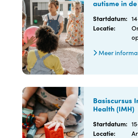
autisme in de
1
Startdatum:
On
Locatie:
op
Meer informa
Basiscursus I
Health (IMH)
1
Startdatum:
Ar
Locatie: