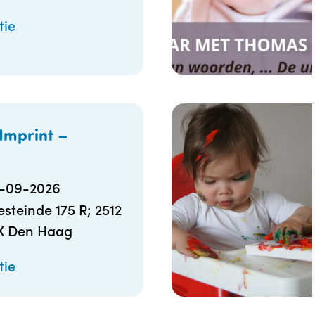
tie
Imprint –
6-09-2026
steinde 175 R; 2512
X Den Haag
tie