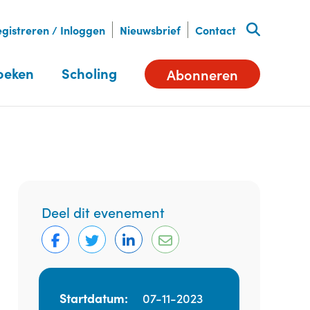
gistreren / Inloggen
Nieuwsbrief
Contact
oeken
Scholing
Abonneren
Deel dit evenement
Startdatum:
07-11-2023