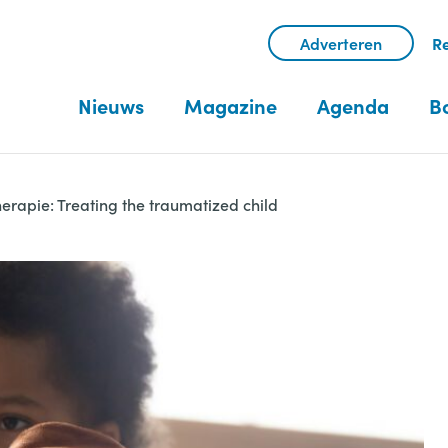
Adverteren
Re
Nieuws
Magazine
Agenda
B
rapie: Treating the traumatized child