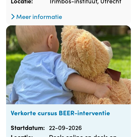
Trimbos-instituut, Utrecht
Locatie:
Meer informatie
Verkorte cursus BEER-interventie
22-09-2026
Startdatum:
Deels online en deels op
Locatie: