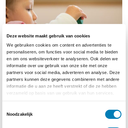
Deze website maakt gebruik van cookies
We gebruiken cookies om content en advertenties te
personaliseren, om functies voor social media te bieden
en om ons websiteverkeer te analyseren. Ook delen we
informatie over uw gebruik van onze site met onze
Webinar ‘BEER – als de ontwikkeling
partners voor social media, adverteren en analyse. Deze
van een kind niet vanzelf gaat’
partners kunnen deze gegevens combineren met andere
informatie die u aan ze heeft verstrekt of die ze hebben
14-09-2026
Startdatum:
verzameld op basis van uw gebruik van hun services.
Online, via Zoom webinars
Locatie:
T
Meer informatie
Noodzakelijk
o
e