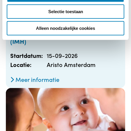
c
Selectie toestaan
t
i
e
Alleen noodzakelijke cookies
Basiscursus Infant Mental Health
(IMH)
15-09-2026
Startdatum:
Aristo Amsterdam
Locatie:
Meer informatie