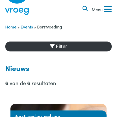
k
S
e
Menu
k
n
i
n
p
Home
»
Events
»
Borstvoeding
a
t
a
o
Filter
r
c
:
o
n
Nieuws
t
e
van de
resultaten
6
6
n
t
Borstvoeding, webinar