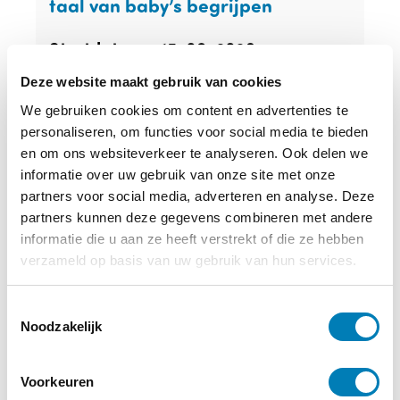
taal van baby’s begrijpen
15-09-2026
Startdatum:
online
Locatie:
Deze website maakt gebruik van cookies
We gebruiken cookies om content en advertenties te
Meer informatie
personaliseren, om functies voor social media te bieden
en om ons websiteverkeer te analyseren. Ook delen we
informatie over uw gebruik van onze site met onze
partners voor social media, adverteren en analyse. Deze
partners kunnen deze gegevens combineren met andere
informatie die u aan ze heeft verstrekt of die ze hebben
verzameld op basis van uw gebruik van hun services.
T
Noodzakelijk
o
e
s
Geboorte als Imprint – nascholing
Voorkeuren
t