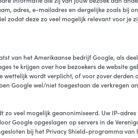
re informatie die zij van jouw bezoek aan andere
am, adres, e-mailadres en dergelijke zoals bij o
l zodat deze zo veel mogelijk relevant voor je zi
tst van het Amerikaanse bedrijf Google, als deel 
ages te krijgen over hoe bezoekers de website g
e wettelijk wordt verplicht, of voor zover derde
bben Google wel/niet toegestaan de verkregen ana
t zo veel mogelijk geanonimiseerd. Uw IP-adres
oor Google opgeslagen op servers in de Verenigd
aangesloten bij het Privacy Shield-programma van