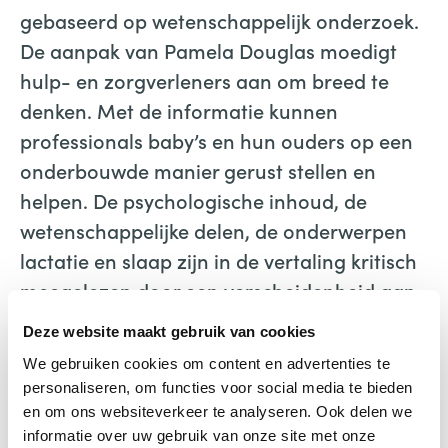
gebaseerd op wetenschappelijk onderzoek.
De aanpak van Pamela Douglas moedigt
hulp- en zorgverleners aan om breed te
denken. Met de informatie kunnen
professionals baby’s en hun ouders op een
onderbouwde manier gerust stellen en
helpen. De psychologische inhoud, de
wetenschappelijke delen, de onderwerpen
lactatie en slaap zijn in de vertaling kritisch
meegelezen door een verscheidenheid aan
Nederlandse professionals.
Deze website maakt gebruik van cookies
We gebruiken cookies om content en advertenties te
‘Het boek moedigt je aan om eropuit te
personaliseren, om functies voor social media te bieden
gaan in de frisse lucht en niet vast te
en om ons websiteverkeer te analyseren. Ook delen we
houden aan regels en tijden voor slapen,
informatie over uw gebruik van onze site met onze