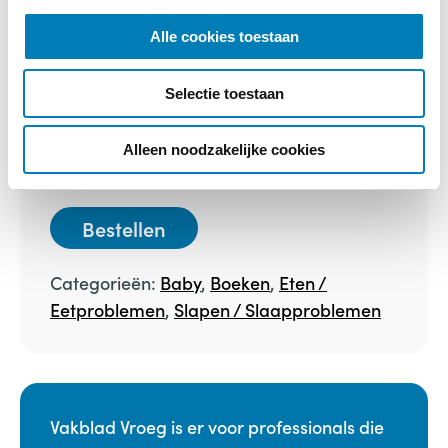
e
l
Alle cookies toestaan
e
c
Selectie toestaan
De ontevreden baby
t
i
e
Alleen noodzakelijke cookies
€
39,50
Bestellen
Categorieën:
Baby
,
Boeken
,
Eten /
Eetproblemen
,
Slapen / Slaapproblemen
Vakblad Vroeg is er voor professionals die