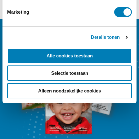
1
2
→
m
i
Marketing
n
g
s
Details tonen
s
e
l
Alle cookies toestaan
e
c
Selectie toestaan
t
i
e
Alleen noodzakelijke cookies