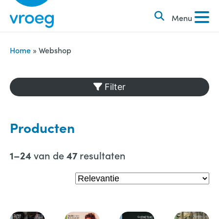
k
S
e
Menu
k
n
i
n
p
Home
»
Webshop
a
t
a
o
Filter
r
c
:
o
n
Producten
t
e
van de
resultaten
1–24
47
n
t