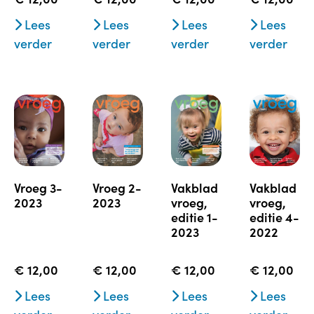
Lees
Lees
Lees
Lees
verder
verder
verder
verder
vroeg 3-
vroeg 2-
vakblad
vakblad
2023
2023
vroeg,
vroeg,
editie 1-
editie 4-
2023
2022
€
12,00
€
12,00
€
12,00
€
12,00
Lees
Lees
Lees
Lees