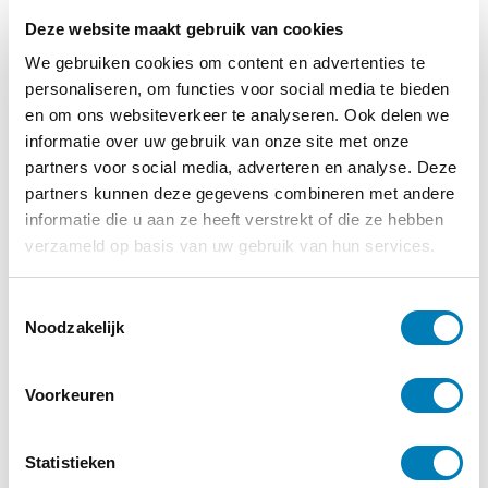
Deze website maakt gebruik van cookies
We gebruiken cookies om content en advertenties te
personaliseren, om functies voor social media te bieden
en om ons websiteverkeer te analyseren. Ook delen we
informatie over uw gebruik van onze site met onze
vakblad
vakblad
vakblad
vakblad
partners voor social media, adverteren en analyse. Deze
vroeg,
vroeg
vroeg
vroeg
partners kunnen deze gegevens combineren met andere
editie 3-
editie 1
editie 4
editie 2
informatie die u aan ze heeft verstrekt of die ze hebben
2021
– 2021
– 2020
– 2021
verzameld op basis van uw gebruik van hun services.
€
12,00
€
12,00
€
12,00
€
12,00
T
Lees
Lees
Lees
Lees
Noodzakelijk
o
verder
verder
verder
verder
e
s
Voorkeuren
t
e
m
Statistieken