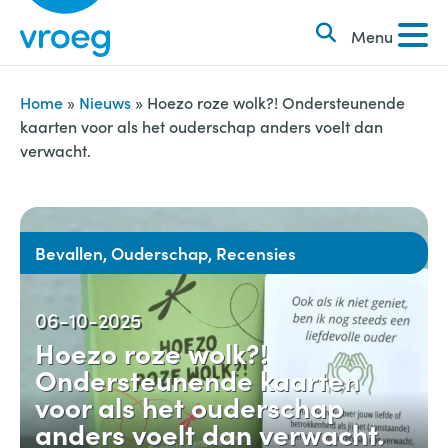
k
S
e
Menu
k
n
i
n
p
Home
»
Nieuws
»
Hoezo roze wolk?! Ondersteunende
a
kaarten voor als het ouderschap anders voelt dan
t
verwacht.
a
o
r
c
:
o
n
Bevallen, Ouderschap, Recensies
t
e
06-10-2025
n
Hoezo roze wolk?!
t
Ondersteunende kaarten
voor als het ouderschap
anders voelt dan verwacht.