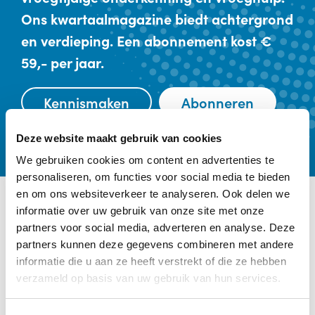
Ons kwartaalmagazine biedt achtergrond
en verdieping. Een abonnement kost €
59,- per jaar.
Kennismaken
Abonneren
Deze website maakt gebruik van cookies
We gebruiken cookies om content en advertenties te
personaliseren, om functies voor social media te bieden
en om ons websiteverkeer te analyseren. Ook delen we
informatie over uw gebruik van onze site met onze
Ander interessant nieuws
partners voor social media, adverteren en analyse. Deze
partners kunnen deze gegevens combineren met andere
Categorie:
Bevallen, Ouderschap,
informatie die u aan ze heeft verstrekt of die ze hebben
Recensies
verzameld op basis van uw gebruik van hun services.