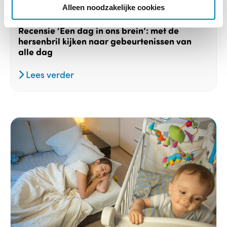
e
Alleen noodzakelijke cookies
16-12-2025
Recensie ‘Een dag in ons brein’: met de
hersenbril kijken naar gebeurtenissen van
alle dag
Lees verder